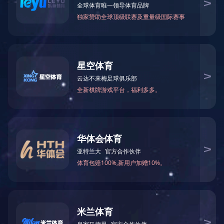
联系我们

0391-3991678
（工作时间：早8:00-晚18:00，节假日休息）

焦作新区丰收路马庄段路南
河南 · 焦作
乐鱼平台网站_乐鱼(中国)
扫描二维码，关注我们
分享我们: